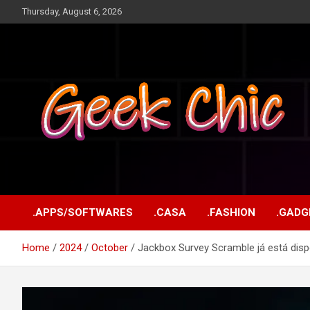
Skip
Thursday, August 6, 2026
to
content
Tecnologia, games, gadgets, apps, novidades e design
Geek Chic
.APPS/SOFTWARES
.CASA
.FASHION
.GADG
Home
2024
October
Jackbox Survey Scramble já está dispo