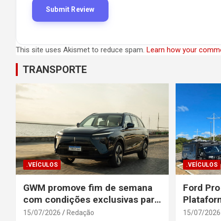
This site uses Akismet to reduce spam.
Learn how your comme
TRANSPORTE
.VEÍCULOS
.VEÍCULOS
GWM promove fim de semana
Ford Pro
com condições exclusivas para
Platafor
o Wey 07
Elevada 
15/07/2026
Redação
15/07/2026