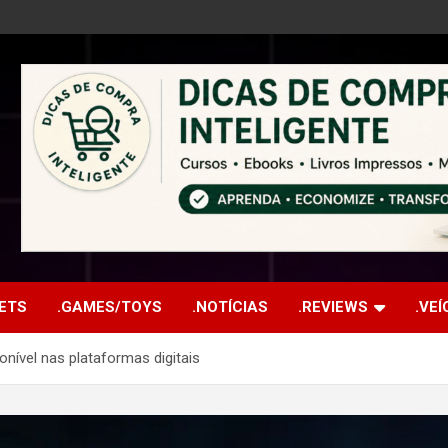
ETS
.GAMES/TOYS
.NOTÍCIAS
.REVIEWS
.VE
nível nas plataformas digitais