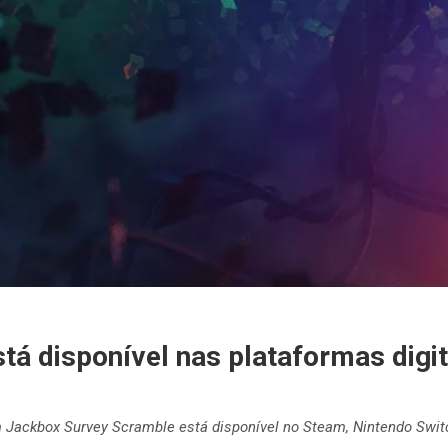
tá disponível nas plataformas digit
m Jackbox Survey Scramble está disponível no Steam, Nintendo Swit