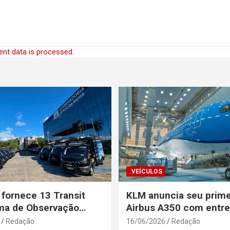
nt data is processed.
.VEÍCULOS
 fornece 13 Transit
KLM anuncia seu prime
ma de Observação
Airbus A350 com entr
para a Secretaria de
prevista até o fim de a
Redação
16/06/2026
Redação