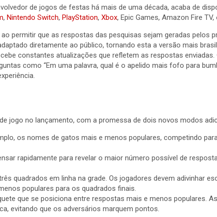
olvedor de jogos de festas há mais de uma década, acaba de disponi
m
,
Nintendo Switch
,
PlayStation
,
Xbox
, Epic Games, Amazon Fire TV, 
 ao permitir que as respostas das pesquisas sejam geradas pelos p
 adaptado diretamente ao público, tornando esta a versão mais brasi
recebe constantes atualizações que refletem as respostas enviadas. 
rguntas como “Em uma palavra, qual é o apelido mais fofo para bum
xperiência.
e jogo no lançamento, com a promessa de dois novos modos adicio
emplo, os nomes de gatos mais e menos populares, competindo par
nsar rapidamente para revelar o maior número possível de respos
rês quadrados em linha na grade. Os jogadores devem adivinhar es
menos populares para os quadrados finais.
ete que se posiciona entre respostas mais e menos populares. As
uica, evitando que os adversários marquem pontos.