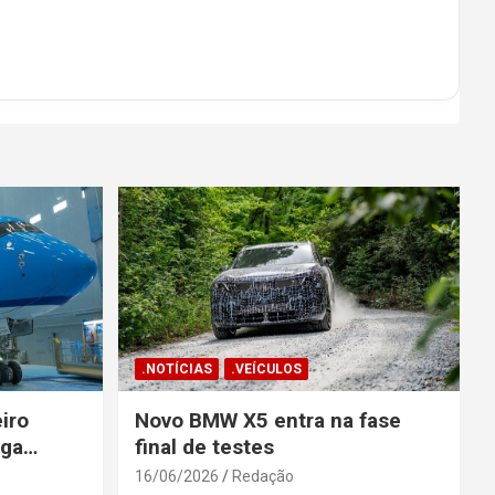
.NOTÍCIAS
.VEÍCULOS
iro
Novo BMW X5 entra na fase
ega
final de testes
gosto
16/06/2026
Redação