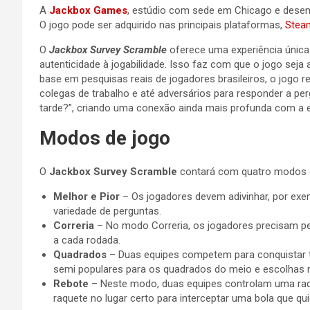
A
Jackbox Games
, estúdio com sede em Chicago e desenv
O jogo pode ser adquirido nas principais plataformas,
Stea
O
Jackbox Survey Scramble
oferece uma experiência única
autenticidade à jogabilidade. Isso faz com que o jogo seja
base em pesquisas reais de jogadores brasileiros, o jogo 
colegas de trabalho e até adversários para responder a pe
tarde?”, criando uma conexão ainda mais profunda com a e
Modos de jogo
O
Jackbox Survey Scramble
contará com quatro modos d
Melhor e Pior
– Os jogadores devem adivinhar, por ex
variedade de perguntas.
Correria
– No modo Correria, os jogadores precisam pe
a cada rodada.
Quadrados
– Duas equipes competem para conquistar t
semi populares para os quadrados do meio e escolhas 
Rebote
– Neste modo, duas equipes controlam uma raqu
raquete no lugar certo para interceptar uma bola que q