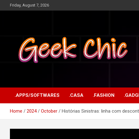
Skip
Friday, August 7, 2026
to
content
Tecnologia, games, gadgets, apps, novidades e design
Geek Chic
.APPS/SOFTWARES
.CASA
.FASHION
.GADG
Home
2024
October
Histórias Sinistras: linha com desco