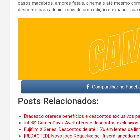
casos macabros, amores fatais, cinema e até mesmo crimes 
desconto para adquirir mais de uma edição e expandir sua 
Compartilhar no Faceb
Posts Relacionados:
Bradesco oferece benefícios e descontos exclusivos p
Intel® Gamer Days: Avell oferece descontos exclusivo
Fujifilm X Series: Descontos de até 15% em lentes da lin
[REDACTED]: Novo jogo Roguelike sci-fi será lançado n