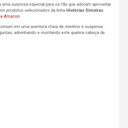
ou uma surpresa especial para os fãs que adoram aproveitar
o em produtos selecionados da linha
Histórias Sinistras
.
 da Amazon
.
 comum em uma aventura cheia de mistério e suspense.
erguntas, adivinhando e montando este quebra-cabeça de