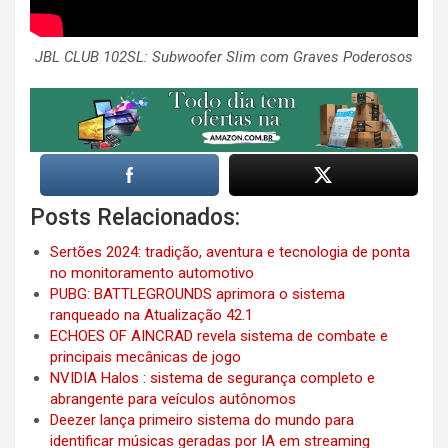
JBL CLUB 102SL: Subwoofer Slim com Graves Poderosos
Posts Relacionados:
Sertões 2024: tradição, aventura e tecnologia de ponta
no monitoramento automotivo
PUBG: BATTLEGROUNDS aprimora o sistema
ranqueado na Atualização 42.1
ECHOES OF AINCRAD revela sistema de combate e
principais mecânicas de jogo
NVIDIA Halos : sistema de segurança completo e
abrangente para veículos autônomos
Deezer lança primeiro sistema do mundo para
identificar músicas geradas por IA em streaming