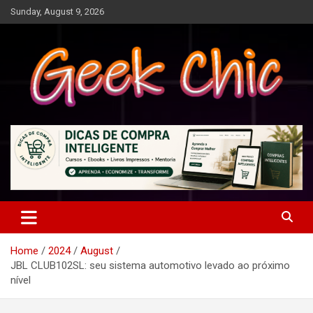
Skip
Sunday, August 9, 2026
to
content
Tecnologia, games, gadgets, apps, novidades e design
Geek Chic
Home
2024
August
JBL CLUB102SL: seu sistema automotivo levado ao próximo
nível