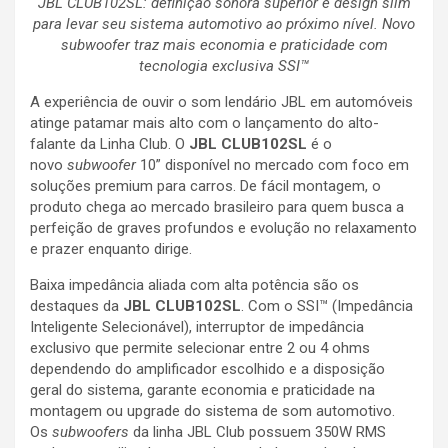
JBL CLUB102SL: definição sonora superior e design slim
para levar seu sistema automotivo ao próximo nível. Novo
subwoofer traz mais economia e praticidade com
tecnologia exclusiva SSI™
A experiência de ouvir o som lendário JBL em automóveis
atinge patamar mais alto com o lançamento do alto-
falante da Linha Club. O
JBL CLUB102SL
é o
novo
subwoofer
10” disponível no mercado com foco em
soluções premium para carros. De fácil montagem, o
produto chega ao mercado brasileiro para quem busca a
perfeição de graves profundos e evolução no relaxamento
e prazer enquanto dirige.
Baixa impedância aliada com alta potência são os
destaques da
JBL CLUB102SL
. Com o SSI™ (Impedância
Inteligente Selecionável), interruptor de impedância
exclusivo que permite selecionar entre 2 ou 4 ohms
dependendo do amplificador escolhido e a disposição
geral do sistema, garante economia e praticidade na
montagem ou upgrade do sistema de som automotivo.
Os
subwoofers
da linha JBL Club possuem 350W RMS