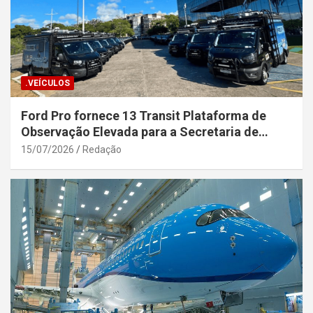
.VEÍCULOS
Ford Pro fornece 13 Transit Plataforma de
Observação Elevada para a Secretaria de
Segurança Pública da Bahia
15/07/2026
Redação