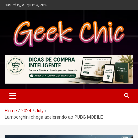
Skip
Saturday, August 8, 2026
to
content
Tecnologia, games, gadgets, apps, novidades e design
Geek Chic
Home
2024
July
Lamborghini chega acelerando ao PUBG MOBILE