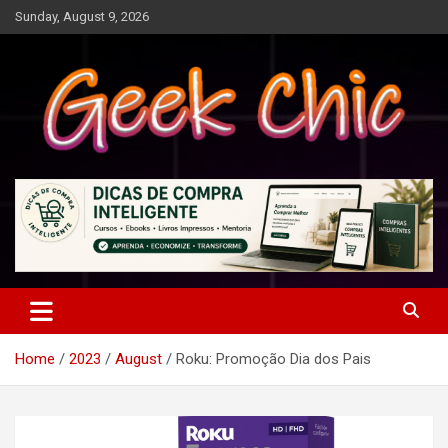
Skip
Sunday, August 9, 2026
to
content
Tecnologia, games, gadgets, apps, novidades e design
Geek Chic
Home
2023
August
Roku: Promoção Dia dos Pais