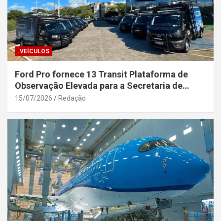
.VEÍCULOS
Ford Pro fornece 13 Transit Plataforma de
Observação Elevada para a Secretaria de
Segurança Pública da Bahia
15/07/2026
Redação