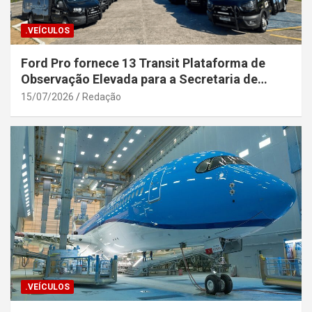
.VEÍCULOS
Ford Pro fornece 13 Transit Plataforma de
Observação Elevada para a Secretaria de
Segurança Pública da Bahia
15/07/2026
Redação
.VEÍCULOS