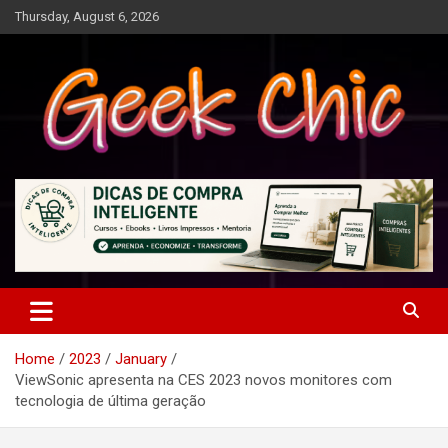
Skip
Thursday, August 6, 2026
to
content
Tecnologia, games, gadgets, apps, novidades e design
Geek Chic
Home
2023
January
ViewSonic apresenta na CES 2023 novos monitores com
tecnologia de última geração