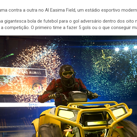
ma contra a outra no Al Easima Field, um estádio esportivo moder
a gigantesca bola de futebol para o gol adversário dentro dos oito 
 a competição. O primeiro time a fazer 5 gols ou o que conseguir m