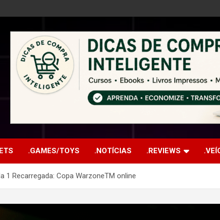
ETS
.GAMES/TOYS
.NOTÍCIAS
.REVIEWS
.VE
da 1 Recarregada: Copa WarzoneTM online