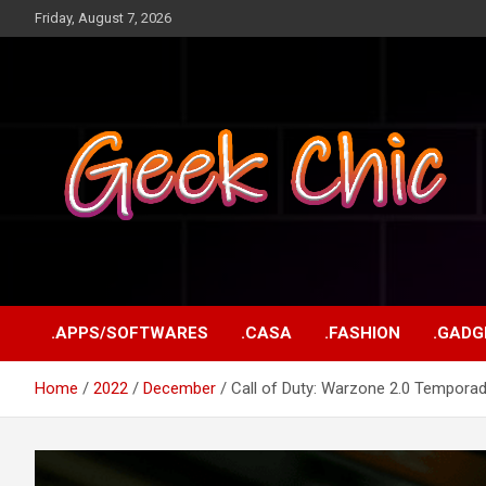
Skip
Friday, August 7, 2026
to
content
Tecnologia, games, gadgets, apps, novidades e design
Geek Chic
.APPS/SOFTWARES
.CASA
.FASHION
.GADG
Home
2022
December
Call of Duty: Warzone 2.0 Tempora