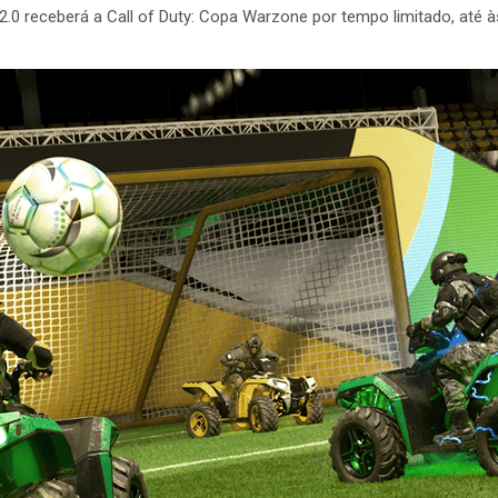
2.0 receberá a Call of Duty: Copa Warzone
por tempo limitado, até 