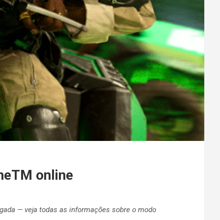
neTM online
gada — veja todas as informações sobre o modo