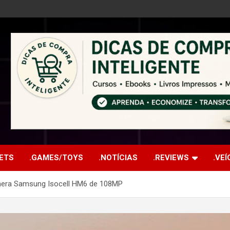
ETS
.GAMES/TOYS
.NOTÍCIAS
.REVIEWS
.VE
mera Samsung Isocell HM6 de 108MP