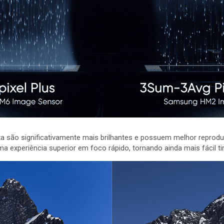
a são significativamente mais brilhantes e possuem melhor reproduç
xperiência superior em foco rápido, tornando ainda mais fácil tira