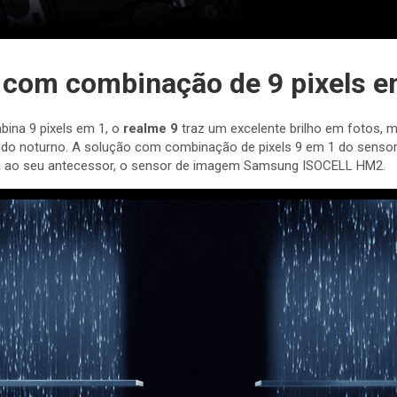
 com combinação de 9 pixels e
bina 9 pixels em 1, o
realme 9
traz um excelente brilho em fotos, m
odo noturno. A solução com combinação de pixels 9 em 1 do sens
da ao seu antecessor, o sensor de imagem Samsung ISOCELL HM2.