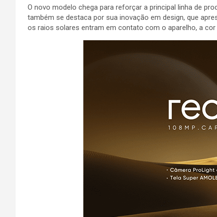
O novo modelo chega para reforçar a principal linha de pr
também se destaca por sua inovação em design, que aprese
os raios solares entram em contato com o aparelho, a cor 