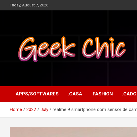
Skip
Friday, August 7, 2026
to
content
Tecnologia, games, gadgets, apps, novidades e design
Geek Chic
.APPS/SOFTWARES
.CASA
.FASHION
.GADG
Home
2022
July
realme 9 smartphone com sensor de câ