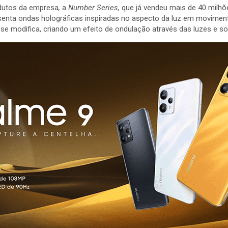
odutos da empresa
,
a
Number Series,
que já vendeu mais de 40 milh
nta ondas holográficas inspiradas no aspecto da luz em movimento
se modifica, criando um efeito de ondulação através das luzes e s