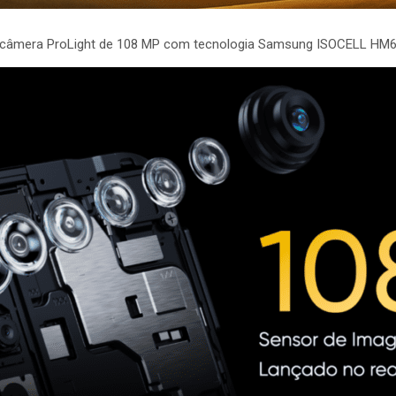
eira câmera ProLight de 108 MP com tecnologia Samsung ISOCELL HM