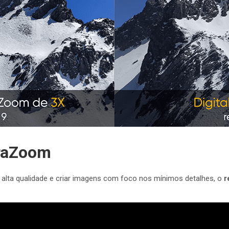
traZoom
 alta qualidade e criar imagens com foco nos mínimos detalhes, o
r