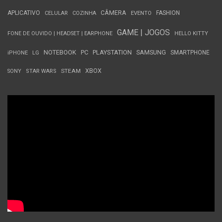
APLICATIVO
CÂMERA
FASHION
CELULAR
COZINHA
EVENTO
GAME | JOGOS
FONE DE OUVIDO | HEADSET | EARPHONE
HELLO KITTY
NOTEBOOK
PC
PLAYSTATION
SAMSUNG
SMARTPHONE
iPHONE
LG
STEAM
XBOX
SONY
STAR WARS