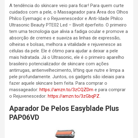
A tendência do skincare veio para ficar! Para quem curte
cuidados com a pele, o Massageador para Área dos Olhos
Philco Eyemagic e o Rejuvenescedor e Anti-Idade Philco
Ultrasonic Beauty PTE02 Led – Bivolt éperfeito. O primeiro
tem uma tecnologia que alivia a fadiga ocular e promove a
absorção de cremes e suaviza as linhas de expressão,
olheiras e bolsas, melhora a vitalidade e rejuvenesce as
células da pele. Ele é ótimo para ajudar a deixar a pele
mais hidratada. Já o Ultrasonic, ele é o primeiro aparelho
brasileiro potencializador de skincare com ações
antirrugas, antienvelhecimento, lifting que nutre e limpa a
pele profundamente. Juntos, os gadgets são ideiais para
fazer aquele skincare bem feita. Para comprar o
massageador:
https://amzn.to/3zCQZDm
e para comprar
o Rejuvenescedor:
https://amzn.to/3zGbqPZ
.
Aparador De Pelos Easyblade Plus
PAP06VD