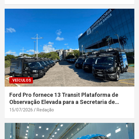
.VEÍCULOS
Ford Pro fornece 13 Transit Plataforma de
Observação Elevada para a Secretaria de
Segurança Pública da Bahia
15/07/2026
Redação