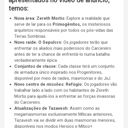
apresentados no vídeo de anúncio,
temos:
Nova área: Zereth Mortis:
Explore a realidade que
serve de lar para os
Primogênitos,
os misteriosos
arquitetos responsáveis por todos os pós-vidas das
Terras Sombrias.
Novo raide: O Sepulcro:
Os jogadores terão que
enfrentar os aliados mais poderosos do Carcereiro
antes de ter a chance de enfrentá-lo numa batalha
verdadeiramente épica.
Conjuntos de classe:
Cada classe terá um conjunto
de armadura único inspirado nos Progenitores,
disponível por meio de raides, masmorras e do JxJ.
Novo centro de missões: Refúgio:
Os jogadores vão
trabalhar lado a lado com os habitantes de Zereth
Mortis para ajudá-los a enfrentar as forças invasoras
do Carcereiro.
Atualizações de Tazavesh:
Assim como as
megamasmorras exclusivamente Míticas anteriores,
Tazavesh vai se dividir em duas masmorras menores,
disponíveis nos modos Heroico e Mítico+.