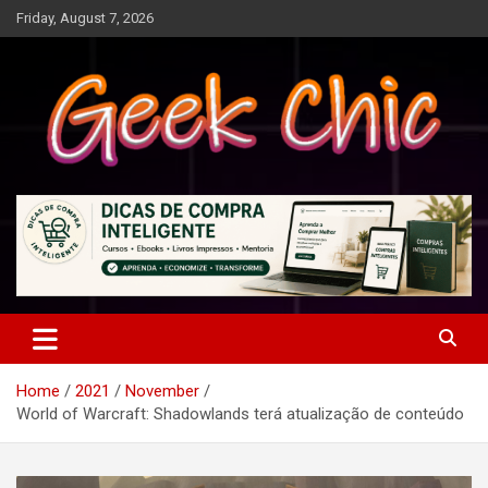
Skip
Friday, August 7, 2026
to
content
Tecnologia, games, gadgets, apps, novidades e design
Geek Chic
Home
2021
November
World of Warcraft: Shadowlands terá atualização de conteúdo