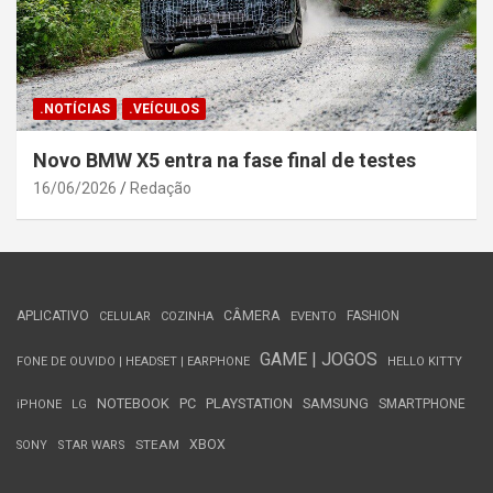
.NOTÍCIAS
.VEÍCULOS
Novo BMW X5 entra na fase final de testes
16/06/2026
Redação
APLICATIVO
CÂMERA
FASHION
CELULAR
COZINHA
EVENTO
GAME | JOGOS
FONE DE OUVIDO | HEADSET | EARPHONE
HELLO KITTY
NOTEBOOK
PC
PLAYSTATION
SAMSUNG
SMARTPHONE
iPHONE
LG
STEAM
XBOX
SONY
STAR WARS