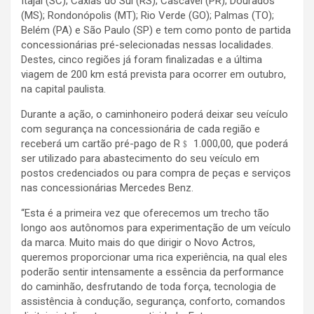
Itajaí (SC); Caxias do Sul (RS); Cascavel (PR); Dourados
(MS); Rondonópolis (MT); Rio Verde (GO); Palmas (TO);
Belém (PA) e São Paulo (SP) e tem como ponto de partida
concessionárias pré-selecionadas nessas localidades.
Destes, cinco regiões já foram finalizadas e a última
viagem de 200 km está prevista para ocorrer em outubro,
na capital paulista.
Durante a ação, o caminhoneiro poderá deixar seu veículo
com segurança na concessionária de cada região e
receberá um cartão pré-pago de R﹩ 1.000,00, que poderá
ser utilizado para abastecimento do seu veículo em
postos credenciados ou para compra de peças e serviços
nas concessionárias Mercedes Benz.
“Esta é a primeira vez que oferecemos um trecho tão
longo aos autônomos para experimentação de um veículo
da marca. Muito mais do que dirigir o Novo Actros,
queremos proporcionar uma rica experiência, na qual eles
poderão sentir intensamente a essência da performance
do caminhão, desfrutando de toda força, tecnologia de
assistência à condução, segurança, conforto, comandos