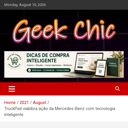
Skip
Monday, August 10, 2026
to
content
Tecnologia, games, gadgets, apps, novidades e design
Geek Chic
Home
2021
August
TruckPad viabiliza ação da Mercedes-Benz com tecnologia
inteligente