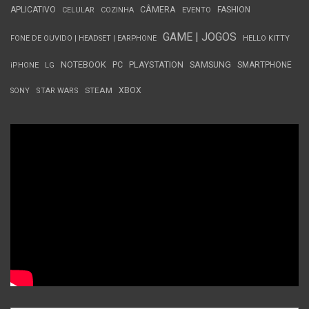
APLICATIVO
CÂMERA
FASHION
CELULAR
COZINHA
EVENTO
GAME | JOGOS
FONE DE OUVIDO | HEADSET | EARPHONE
HELLO KITTY
NOTEBOOK
PC
PLAYSTATION
SAMSUNG
SMARTPHONE
iPHONE
LG
STEAM
XBOX
SONY
STAR WARS