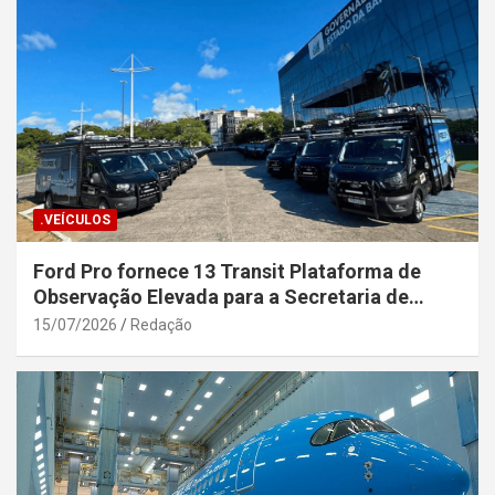
.VEÍCULOS
Ford Pro fornece 13 Transit Plataforma de
Observação Elevada para a Secretaria de
Segurança Pública da Bahia
15/07/2026
Redação