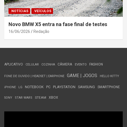
.NOTÍCIAS
.VEÍCULOS
Novo BMW X5 entra na fase final de testes
16/06/2026
Redação
APLICATIVO
CÂMERA
FASHION
CELULAR
COZINHA
EVENTO
GAME | JOGOS
FONE DE OUVIDO | HEADSET | EARPHONE
HELLO KITTY
NOTEBOOK
PC
PLAYSTATION
SAMSUNG
SMARTPHONE
iPHONE
LG
STEAM
XBOX
SONY
STAR WARS