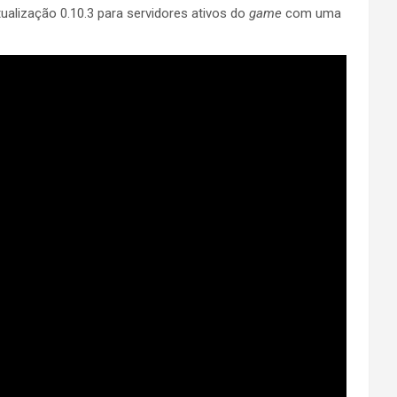
ualização 0.10.3 para servidores ativos do
game
com uma