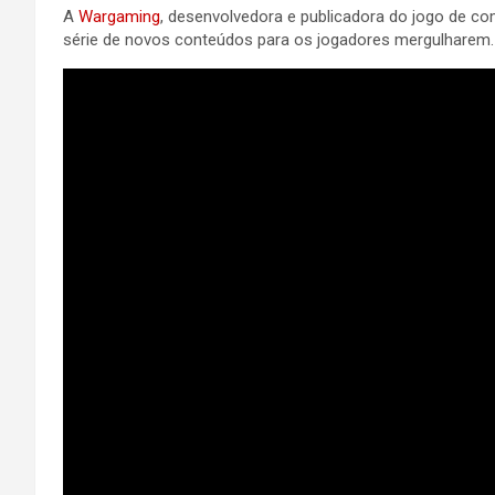
A
Wargaming
, desenvolvedora e publicadora do jogo de co
série de novos conteúdos para os jogadores mergulharem.