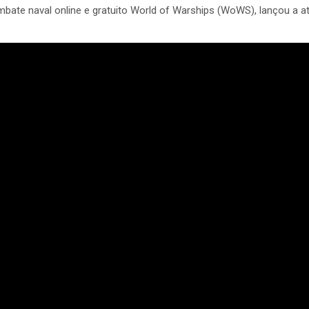
mbate naval online e gratuito World of Warships (WoWS), lançou a at