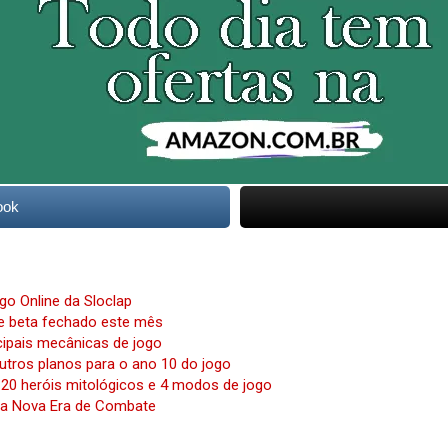
ook
o Online da Sloclap
e beta fechado este mês
ipais mecânicas de jogo
utros planos para o ano 10 do jogo
 20 heróis mitológicos e 4 modos de jogo
ma Nova Era de Combate