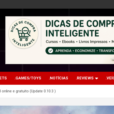
ETS
.GAMES/TOYS
.NOTÍCIAS
.REVIEWS
.VE
nline e gratuito (Update 0.10.3 )