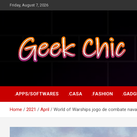
Skip
Friday, August 7, 2026
to
content
Tecnologia, games, gadgets, apps, novidades e design
Geek Chic
.APPS/SOFTWARES
.CASA
.FASHION
.GADG
Home
2021
April
World of Warships jogo de combate naval o