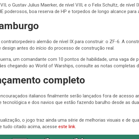
I; o Gustav Julius Maerker, de nível VIII; e o Felix Schultz, de níve
s HE poderosos, boa reserva de HP e torpedos de longo alcance para
 Hamburgo
 contratorpedeiro alemão de nível IX para construir: o ZF-6. A con
design antes do início do processo de construção real.
uerra, um comandante com 10 pontos de habilidade, uma vaga de p
mães chegando ao World of Warships, consulte as notas completas 
ançamento completo
encouraçados italianos finalmente serão lançados fora de acesso a
e tecnológica e dos navios que estão fazendo barulho desde as dua
lização, o jogo traz ainda uma série de melhorias visuais e de qu
e tudo citado acima, acesse
este link
.