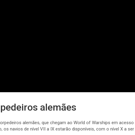
rpedeiros alemães
ratorpedeiros alemães, que chegam ao World of Warships em acess
os navios de nível VII a IX estarão disponíveis, com o nível X a ser