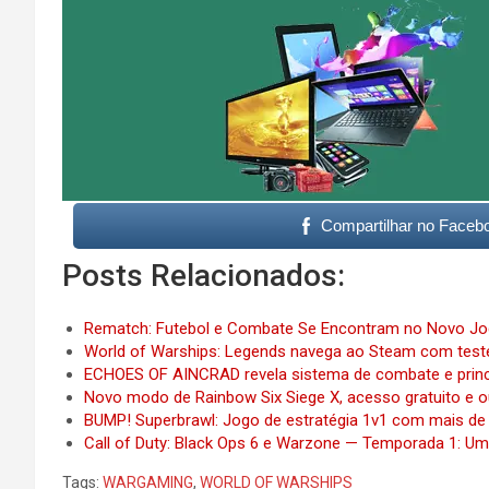
Compartilhar no Faceb
Posts Relacionados:
Rematch: Futebol e Combate Se Encontram no Novo Jog
World of Warships: Legends navega ao Steam com test
ECHOES OF AINCRAD revela sistema de combate e princ
Novo modo de Rainbow Six Siege X, acesso gratuito e o
BUMP! Superbrawl: Jogo de estratégia 1v1 com mais de
Call of Duty: Black Ops 6 e Warzone — Temporada 1: U
Tags:
WARGAMING
,
WORLD OF WARSHIPS