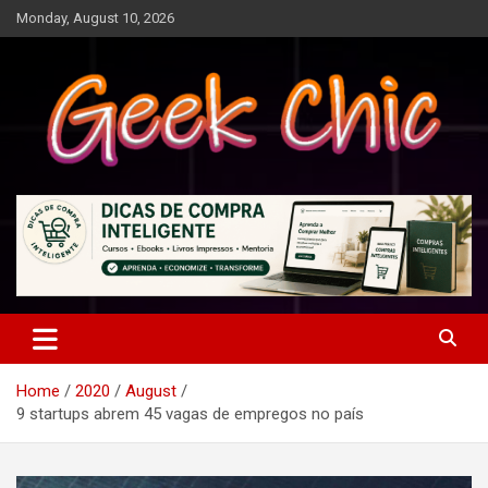
Skip
Monday, August 10, 2026
to
content
Tecnologia, games, gadgets, apps, novidades e design
Geek Chic
Home
2020
August
9 startups abrem 45 vagas de empregos no país