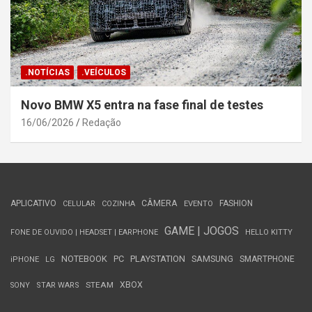
.NOTÍCIAS
.VEÍCULOS
Novo BMW X5 entra na fase final de testes
16/06/2026
Redação
APLICATIVO
CÂMERA
FASHION
CELULAR
COZINHA
EVENTO
GAME | JOGOS
FONE DE OUVIDO | HEADSET | EARPHONE
HELLO KITTY
NOTEBOOK
PC
PLAYSTATION
SAMSUNG
SMARTPHONE
iPHONE
LG
STEAM
XBOX
SONY
STAR WARS