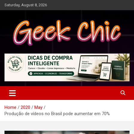
Skip
Saturday, August 8, 2026
to
content
Tecnologia, games, gadgets, apps, novidades e design
Geek Chic
Home
2020
May
Produção de vídeos no Brasil pode aumentar em 70%