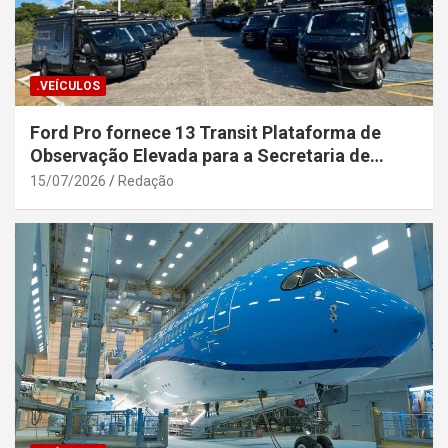
.VEÍCULOS
Ford Pro fornece 13 Transit Plataforma de
Observação Elevada para a Secretaria de
Segurança Pública da Bahia
15/07/2026
Redação