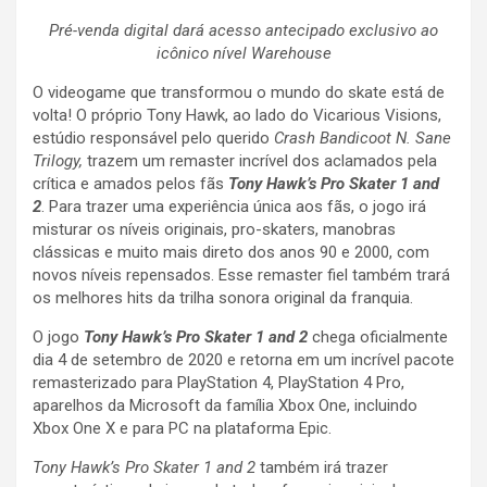
Pré-venda digital dará acesso antecipado exclusivo ao
icônico nível Warehouse
O videogame que transformou o mundo do skate está de
volta! O próprio Tony Hawk, ao lado do Vicarious Visions,
estúdio responsável pelo querido
Crash Bandicoot
N. Sane
Trilogy,
trazem um remaster incrível dos aclamados pela
crítica e amados pelos fãs
Tony Hawk’s Pro Skater 1 and
2
. Para trazer uma experiência única aos fãs, o jogo irá
misturar os níveis originais, pro-skaters, manobras
clássicas e muito mais direto dos anos 90 e 2000, com
novos níveis repensados. Esse remaster fiel também trará
os melhores hits da trilha sonora original da franquia.
O jogo
Tony Hawk’s Pro Skater 1 and 2
chega oficialmente
dia 4 de setembro de 2020 e retorna em um incrível pacote
remasterizado para PlayStation 4, PlayStation 4 Pro,
aparelhos da Microsoft da família Xbox One, incluindo
Xbox One X e para PC na plataforma Epic.
Tony Hawk’s Pro Skater 1 and 2
também irá trazer