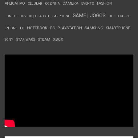
APLICATIVO
CÂMERA
FASHION
CELULAR
COZINHA
EVENTO
GAME | JOGOS
FONE DE OUVIDO | HEADSET | EARPHONE
HELLO KITTY
NOTEBOOK
PC
PLAYSTATION
SAMSUNG
SMARTPHONE
iPHONE
LG
STEAM
XBOX
SONY
STAR WARS