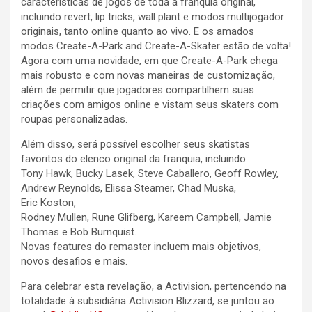
características de jogos de toda a franquia original,
incluindo revert, lip tricks, wall plant e modos multijogador
originais, tanto online quanto ao vivo. E os amados
modos Create-A-Park and Create-A-Skater estão de volta!
Agora com uma novidade, em que Create-A-Park chega
mais robusto e com novas maneiras de customização,
além de permitir que jogadores compartilhem suas
criações com amigos online e vistam seus skaters com
roupas personalizadas.
Além disso, será possível escolher seus skatistas
favoritos do elenco original da franquia, incluindo
Tony Hawk, Bucky Lasek, Steve Caballero, Geoff Rowley,
Andrew Reynolds, Elissa Steamer, Chad Muska,
Eric Koston,
Rodney Mullen, Rune Glifberg, Kareem Campbell, Jamie
Thomas e Bob Burnquist.
Novas features do remaster incluem mais objetivos,
novos desafios e mais.
Para celebrar esta revelação, a Activision, pertencendo na
totalidade à subsidiária Activision Blizzard, se juntou ao