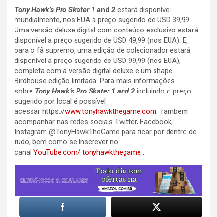
Tony H
awk’s Pro Skater 1
and
2
estará disponível
mundialmente, nos EUA a preço sugerido de USD 39,99.
Uma versão deluxe digital com conteúdo exclusivo estará
disponível a preço sugerido de USD 49,99 (nos EUA). E,
para o fã supremo, uma edição de colecionador estará
disponível a preço sugerido de USD 99,99 (nos EUA),
completa com a versão digital deluxe e um shape
Birdhouse edição limitada. Para mais informações
sobre
Tony Hawk’s Pro Skater 1 and
2
incluindo o preço
sugerido por local é possível
acessar https://
www.tonyhawkthegame.com
. Também
acompanhar nas redes sociais Twitter, Facebook,
Instagram @TonyHawkTheGame para ficar por dentro de
tudo, bem como se inscrever no
canal
Y
o
u
T
u
b
e
.
c
o
m
/
t
o
n
y
h
a
w
k
t
h
e
g
a
m
e
.