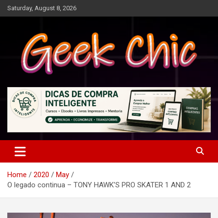
Skip
Saturday, August 8, 2026
to
content
Tecnologia, games, gadgets, apps, novidades e design
Geek Chic
Home
2020
May
O legado continua – TONY HAWK’S PRO SKATER 1 AND 2