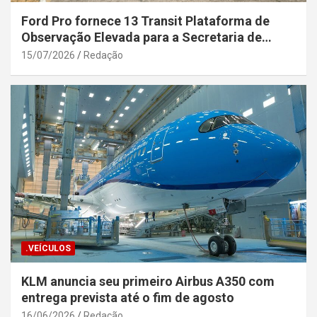
Ford Pro fornece 13 Transit Plataforma de
Observação Elevada para a Secretaria de
Segurança Pública da Bahia
15/07/2026
Redação
.VEÍCULOS
KLM anuncia seu primeiro Airbus A350 com
entrega prevista até o fim de agosto
16/06/2026
Redação