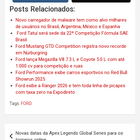
Posts Relacionados:
Novo carregador de malware tem como alvo milhares
de usuários no Brasil, Argentina, México e Espanha
Ford Tatuí será sede da 22ª Competição Fórmula SAE
Brasil
Ford Mustang GTD Competition registra novo recorde
em Nürburgring
Ford lança Megazilla V8 7.3 L e Coyote 5.0 L com até
1.000 cv para competição e ruas
Ford Performance exibe carros esportivos no Red Bull
Showrun 2025
Ford exibe a Ranger 2026 e tem toda linha de picapes
com taxa zero na Expodireto
Tags:
FORD
Post
Novas datas da Apex Legends Global Series para os
navigation
torneios online