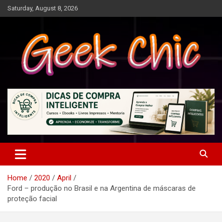
Skip
Saturday, August 8, 2026
to
content
Tecnologia, games, gadgets, apps, novidades e design
Geek Chic
Home
2020
April
Ford – produção no Brasil e na Argentina de máscaras de
proteção facial