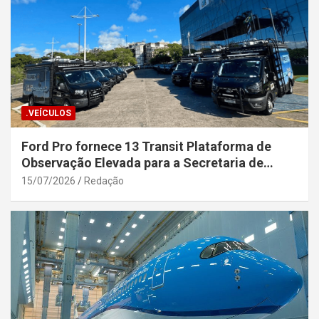
.VEÍCULOS
Ford Pro fornece 13 Transit Plataforma de
Observação Elevada para a Secretaria de
Segurança Pública da Bahia
15/07/2026
Redação