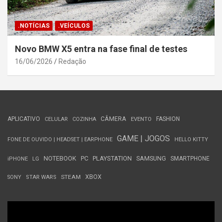
.NOTÍCIAS
.VEÍCULOS
Novo BMW X5 entra na fase final de testes
16/06/2026
Redação
APLICATIVO
CÂMERA
FASHION
CELULAR
COZINHA
EVENTO
GAME | JOGOS
FONE DE OUVIDO | HEADSET | EARPHONE
HELLO KITTY
NOTEBOOK
PC
PLAYSTATION
SAMSUNG
SMARTPHONE
iPHONE
LG
STEAM
XBOX
SONY
STAR WARS