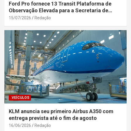
Ford Pro fornece 13 Transit Plataforma de
Observação Elevada para a Secretaria de
Segurança Pública da Bahia
15/07/2026
Redação
.VEÍCULOS
KLM anuncia seu primeiro Airbus A350 com
entrega prevista até o fim de agosto
16/06/2026
Redação