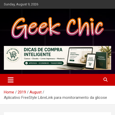
Skip
Sunday, August 9, 2026
to
content
Tecnologia, games, gadgets, apps, novidades e design
Geek Chic
Home
2019
August
Aplicativo FreeStyle LibreLink para monitoramento da glicose