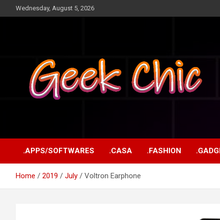
Skip
Wednesday, August 5, 2026
to
content
Tecnologia, games, gadgets, apps, novidades e design
Geek Chic
.APPS/SOFTWARES
.CASA
.FASHION
.GADG
Home
2019
July
Voltron Earphone