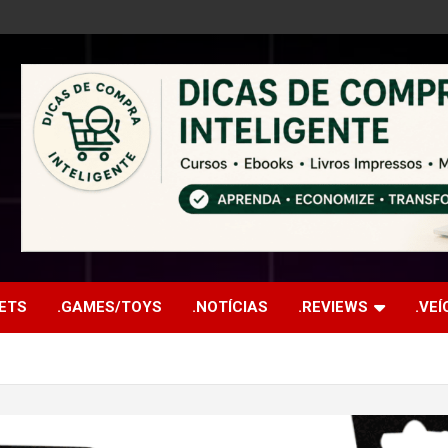
ETS
.GAMES/TOYS
.NOTÍCIAS
.REVIEWS
.VE