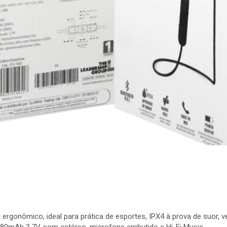
ergonômico, ideal para prática de esportes, IPX4 à prova de suor, 
io 80mAh 3.7V, som estéreo, microfone embutido e Hi-Fi Music.