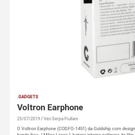
.GADGETS
Voltron Earphone
25/07/2019
Veri Serpa Frullani
O Voltron Earphone (COD.FO-1451) da Goldship com design 
hands free ( Mãos Livres ), bateria interna polímero de lít