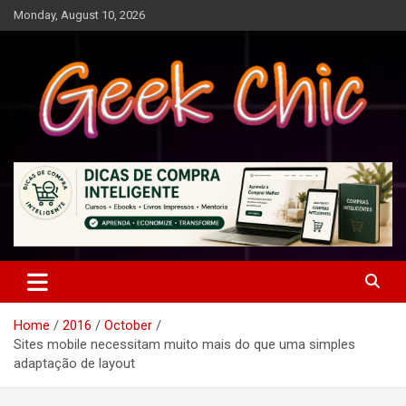
Skip
Monday, August 10, 2026
to
content
Tecnologia, games, gadgets, apps, novidades e design
Geek Chic
Home
2016
October
Sites mobile necessitam muito mais do que uma simples
adaptação de layout