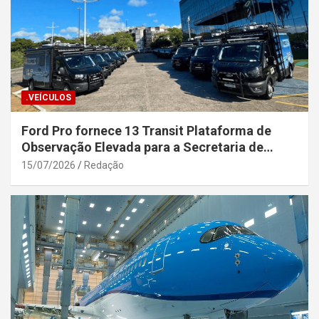
.VEÍCULOS
Ford Pro fornece 13 Transit Plataforma de
Observação Elevada para a Secretaria de
Segurança Pública da Bahia
15/07/2026
Redação