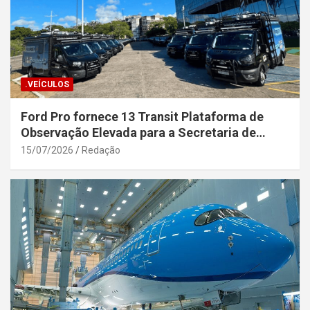
.VEÍCULOS
Ford Pro fornece 13 Transit Plataforma de
Observação Elevada para a Secretaria de
Segurança Pública da Bahia
15/07/2026
Redação