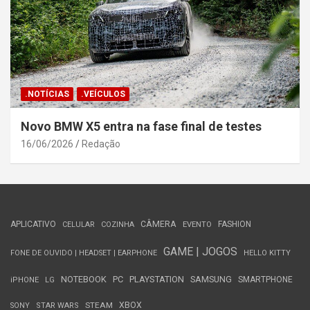
.NOTÍCIAS
.VEÍCULOS
Novo BMW X5 entra na fase final de testes
16/06/2026
Redação
APLICATIVO
CÂMERA
FASHION
CELULAR
COZINHA
EVENTO
GAME | JOGOS
FONE DE OUVIDO | HEADSET | EARPHONE
HELLO KITTY
NOTEBOOK
PC
PLAYSTATION
SAMSUNG
SMARTPHONE
iPHONE
LG
STEAM
XBOX
SONY
STAR WARS