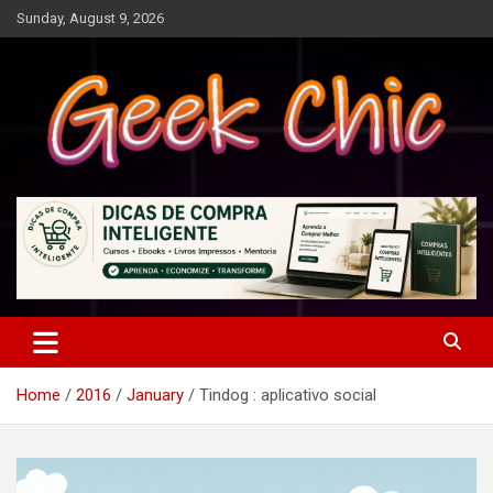
Skip
Sunday, August 9, 2026
to
content
Tecnologia, games, gadgets, apps, novidades e design
Geek Chic
Home
2016
January
Tindog : aplicativo social