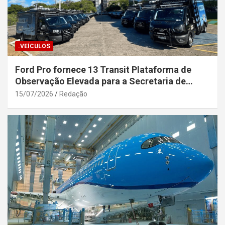
.VEÍCULOS
Ford Pro fornece 13 Transit Plataforma de
Observação Elevada para a Secretaria de
Segurança Pública da Bahia
15/07/2026
Redação