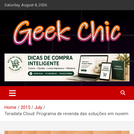
Skip
Saturday, August 8, 2026
to
content
Tecnologia, games, gadgets, apps, novidades e design
Geek Chic
Home
2015
July
Teradata Cloud: Programa de revenda das soluções em nuvem