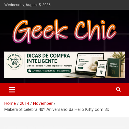
Skip
Wednesday, August 5, 2026
to
content
Tecnologia, games, gadgets, apps, novidades e design
Geek Chic
Home
2014
November
MakerBot celebra 40º Aniversário da Hello Kitty com 3D