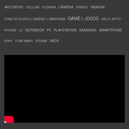
APLICATIVO
CÂMERA
FASHION
CELULAR
COZINHA
EVENTO
GAME | JOGOS
FONE DE OUVIDO | HEADSET | EARPHONE
HELLO KITTY
NOTEBOOK
PC
PLAYSTATION
SAMSUNG
SMARTPHONE
iPHONE
LG
STEAM
XBOX
SONY
STAR WARS