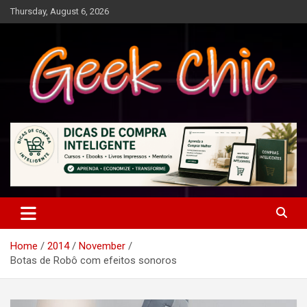
Skip
Thursday, August 6, 2026
to
content
Tecnologia, games, gadgets, apps, novidades e design
Geek Chic
Home
2014
November
Botas de Robô com efeitos sonoros