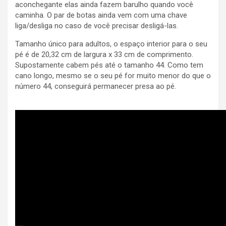
aconchegante elas ainda fazem barulho quando você
caminha. O par de botas ainda vem com uma chave
liga/desliga no caso de você precisar desligá-las.
Tamanho único para adultos, o espaço interior para o seu
pé é de 20,32 cm de largura x 33 cm de comprimento.
Supostamente cabem pés até o tamanho 44. Como tem
cano longo, mesmo se o seu pé for muito menor do que o
número 44, conseguirá permanecer presa ao pé.