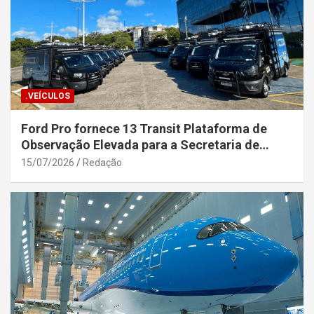
.VEÍCULOS
Ford Pro fornece 13 Transit Plataforma de
Observação Elevada para a Secretaria de
Segurança Pública da Bahia
15/07/2026
Redação