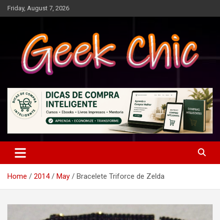
Skip
Friday, August 7, 2026
to
content
Tecnologia, games, gadgets, apps, novidades e design
Geek Chic
Home
2014
May
Bracelete Triforce de Zelda