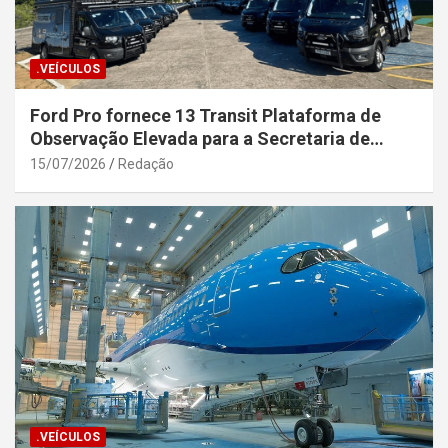
.VEÍCULOS
Ford Pro fornece 13 Transit Plataforma de
Observação Elevada para a Secretaria de
Segurança Pública da Bahia
15/07/2026
Redação
.VEÍCULOS