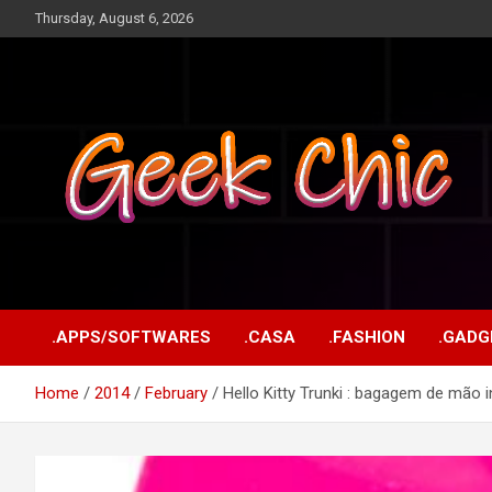
Skip
Thursday, August 6, 2026
to
content
Tecnologia, games, gadgets, apps, novidades e design
Geek Chic
.APPS/SOFTWARES
.CASA
.FASHION
.GADG
Home
2014
February
Hello Kitty Trunki : bagagem de mão i