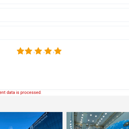
1
2
3
4
5
nt data is processed.