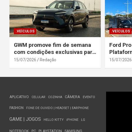
.VEÍCULOS
.VEÍCULOS
GWM promove fim de semana
Ford Pro
com condições exclusivas para
Platafor
o Wey 07
Elevada 
15/07/2026
Redação
15/07/2026
Seguranç
APLICATIVO
CÂMERA
CELULAR
COZINHA
EVENTO
FASHION
FONE DE OUVIDO | HEADSET | EARPHONE
GAME | JOGOS
HELLO KITTY
iPHONE
LG
NOTEBOOK
PC
PLAYSTATION
SAMSUNG