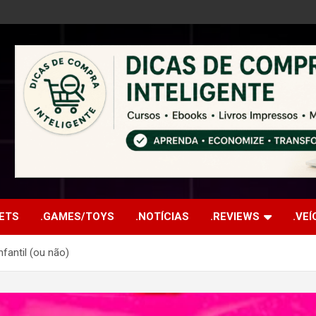
ETS
.GAMES/TOYS
.NOTÍCIAS
.REVIEWS
.VE
nfantil (ou não)