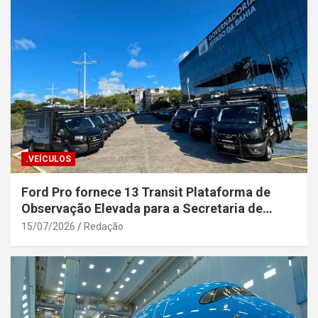
.VEÍCULOS
Ford Pro fornece 13 Transit Plataforma de
Observação Elevada para a Secretaria de
Segurança Pública da Bahia
15/07/2026
Redação