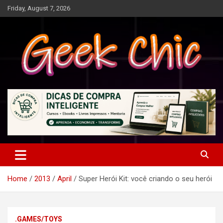
Skip
Friday, August 7, 2026
to
content
Tecnologia, games, gadgets, apps, novidades e design
Geek Chic
Home
2013
April
Super Herói Kit: você criando o seu herói
.GAMES/TOYS