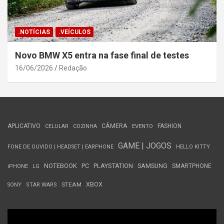
.NOTÍCIAS
.VEÍCULOS
Novo BMW X5 entra na fase final de testes
16/06/2026
Redação
APLICATIVO
CÂMERA
FASHION
CELULAR
COZINHA
EVENTO
GAME | JOGOS
FONE DE OUVIDO | HEADSET | EARPHONE
HELLO KITTY
NOTEBOOK
PC
PLAYSTATION
SAMSUNG
SMARTPHONE
iPHONE
LG
STEAM
XBOX
SONY
STAR WARS