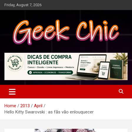
Skip
Friday, August 7, 2026
to
content
Tecnologia, games, gadgets, apps, novidades e design
Geek Chic
Home
2013
April
Hello Kitty Swarovski : as fãs vão enlouquecer