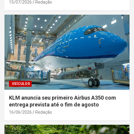
Segurança Pública da Bahia
15/07/2026
Redação
.VEÍCULOS
KLM anuncia seu primeiro Airbus A350 com
entrega prevista até o fim de agosto
16/06/2026
Redação