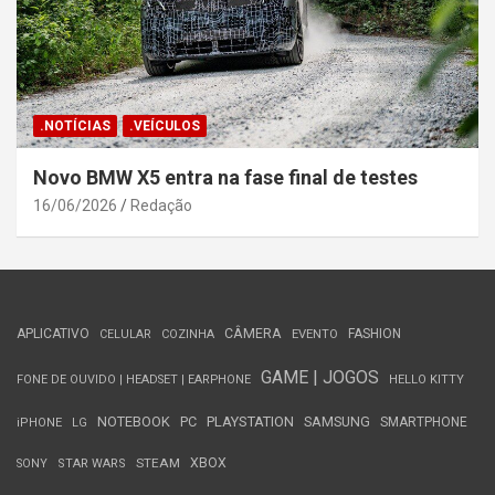
.NOTÍCIAS
.VEÍCULOS
Novo BMW X5 entra na fase final de testes
16/06/2026
Redação
APLICATIVO
CÂMERA
FASHION
CELULAR
COZINHA
EVENTO
GAME | JOGOS
FONE DE OUVIDO | HEADSET | EARPHONE
HELLO KITTY
NOTEBOOK
PC
PLAYSTATION
SAMSUNG
SMARTPHONE
iPHONE
LG
STEAM
XBOX
SONY
STAR WARS