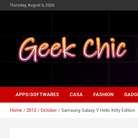
Skip
Thursday, August 6, 2026
to
content
Tecnologia, games, gadgets, apps, novidades e design
Geek Chic
.APPS/SOFTWARES
.CASA
.FASHION
.GADG
Home
2012
October
Samsung Galaxy Y Hello Kitty Edition