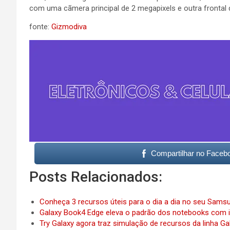
com uma cãmera principal de 2 megapixels e outra frontal 
fonte:
Gizmodiva
Compartilhar no Faceb
Posts Relacionados:
Conheça 3 recursos úteis para o dia a dia no seu Sams
Galaxy Book4 Edge eleva o padrão dos notebooks com int
Try Galaxy agora traz simulação de recursos da linha Ga