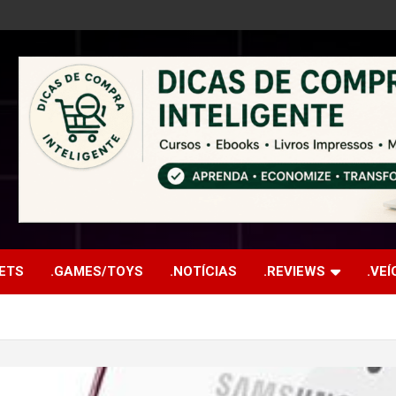
ETS
.GAMES/TOYS
.NOTÍCIAS
.REVIEWS
.VE