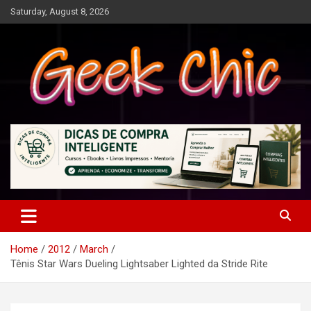
Skip
Saturday, August 8, 2026
to
content
Tecnologia, games, gadgets, apps, novidades e design
Geek Chic
Home
2012
March
Tênis Star Wars Dueling Lightsaber Lighted da Stride Rite