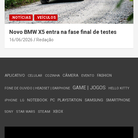
.NOTÍCIAS
.VEÍCULOS
Novo BMW X5 entra na fase final de testes
16/06/2026
Redação
APLICATIVO
CÂMERA
FASHION
CELULAR
COZINHA
EVENTO
GAME | JOGOS
FONE DE OUVIDO | HEADSET | EARPHONE
HELLO KITTY
NOTEBOOK
PC
PLAYSTATION
SAMSUNG
SMARTPHONE
iPHONE
LG
STEAM
XBOX
SONY
STAR WARS