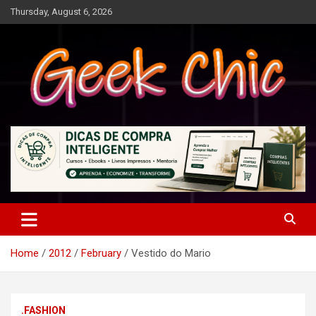
Skip
Thursday, August 6, 2026
to
content
Tecnologia, games, gadgets, apps, novidades e design
Geek Chic
Home
2012
February
Vestido do Mario
.FASHION