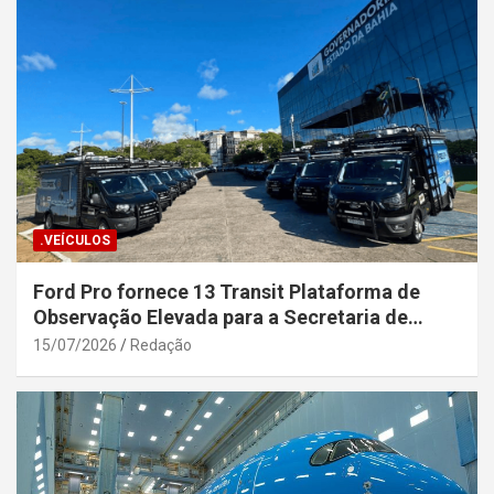
.VEÍCULOS
Ford Pro fornece 13 Transit Plataforma de
Observação Elevada para a Secretaria de
Segurança Pública da Bahia
15/07/2026
Redação