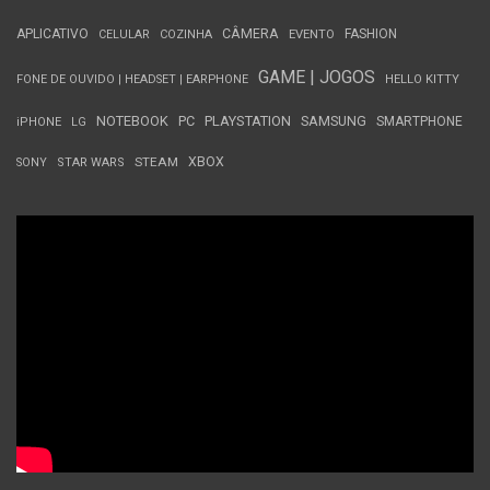
APLICATIVO
CÂMERA
FASHION
CELULAR
COZINHA
EVENTO
GAME | JOGOS
FONE DE OUVIDO | HEADSET | EARPHONE
HELLO KITTY
NOTEBOOK
PC
PLAYSTATION
SAMSUNG
SMARTPHONE
iPHONE
LG
STEAM
XBOX
SONY
STAR WARS