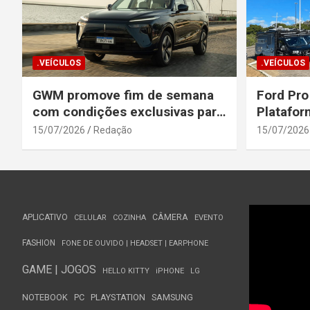
.VEÍCULOS
.VEÍCULOS
GWM promove fim de semana
Ford Pro
com condições exclusivas para
Platafor
o Wey 07
Elevada 
15/07/2026
Redação
15/07/2026
Seguranç
APLICATIVO
CÂMERA
CELULAR
COZINHA
EVENTO
FASHION
FONE DE OUVIDO | HEADSET | EARPHONE
GAME | JOGOS
HELLO KITTY
iPHONE
LG
NOTEBOOK
PC
PLAYSTATION
SAMSUNG