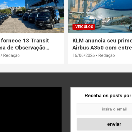
.VEÍCULOS
 fornece 13 Transit
KLM anuncia seu prime
ma de Observação
Airbus A350 com entr
para a Secretaria de
prevista até o fim de a
Redação
16/06/2026
Redação
a Pública da Bahia
Receba os posts por