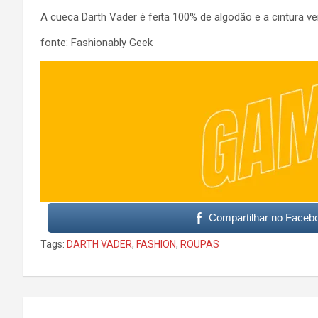
A cueca Darth Vader é feita 100% de algodão e a cintura v
fonte: Fashionably Geek
Compartilhar no Faceb
Tags:
DARTH VADER
,
FASHION
,
ROUPAS
Post