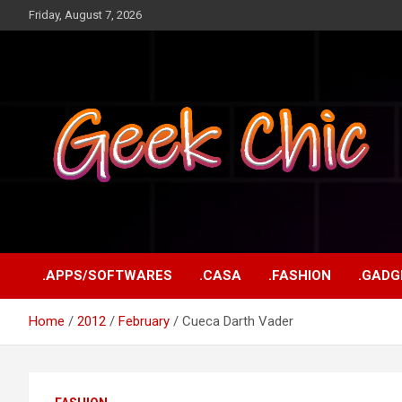
Skip
Friday, August 7, 2026
to
content
Tecnologia, games, gadgets, apps, novidades e design
Geek Chic
.APPS/SOFTWARES
.CASA
.FASHION
.GADG
Home
2012
February
Cueca Darth Vader