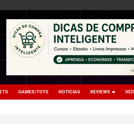
ETS
.GAMES/TOYS
.NOTÍCIAS
.REVIEWS
.VE