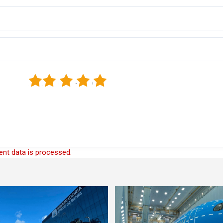
1
2
3
4
5
nt data is processed.