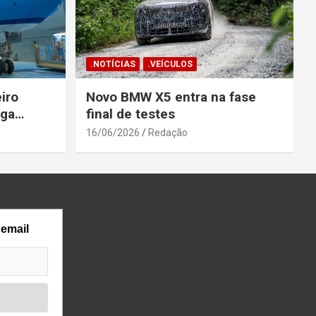
.NOTÍCIAS
.VEÍCULOS
iro
Novo BMW X5 entra na fase
ega
final de testes
gosto
16/06/2026
Redação
 email