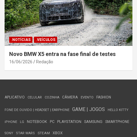
.NOTÍCIAS
.VEÍCULOS
Novo BMW X5 entra na fase final de testes
16/06/2026
Redação
APLICATIVO
CÂMERA
FASHION
CELULAR
COZINHA
EVENTO
GAME | JOGOS
FONE DE OUVIDO | HEADSET | EARPHONE
HELLO KITTY
NOTEBOOK
PC
PLAYSTATION
SAMSUNG
SMARTPHONE
iPHONE
LG
STEAM
XBOX
SONY
STAR WARS