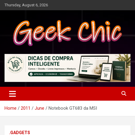
Skip
Thursday, August 6, 2026
to
content
Tecnologia, games, gadgets, apps, novidades e design
Geek Chic
Home
2011
June
Notebook GT683 da MSI
.GADGETS