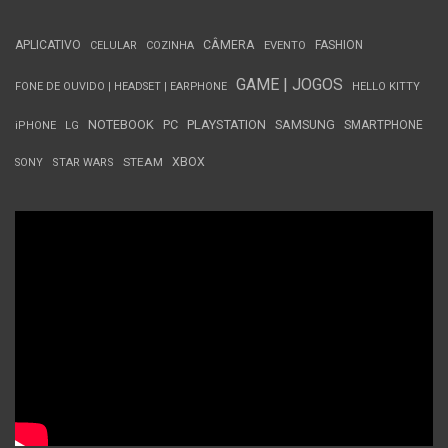
APLICATIVO
CÂMERA
FASHION
CELULAR
COZINHA
EVENTO
GAME | JOGOS
FONE DE OUVIDO | HEADSET | EARPHONE
HELLO KITTY
NOTEBOOK
PC
PLAYSTATION
SAMSUNG
SMARTPHONE
iPHONE
LG
STEAM
XBOX
SONY
STAR WARS