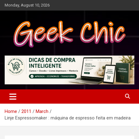
Skip
Monday, August 10, 2026
to
content
Tecnologia, games, gadgets, apps, novidades e design
Geek Chic
Home
2011
March
Linje Espressomaker : máquina de espresso feita em madeira