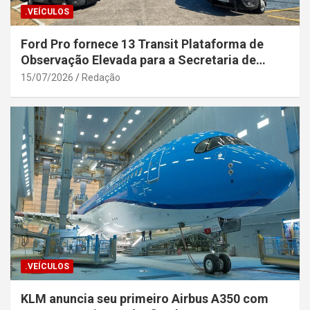
.VEÍCULOS
Ford Pro fornece 13 Transit Plataforma de
Observação Elevada para a Secretaria de
Segurança Pública da Bahia
15/07/2026
Redação
.VEÍCULOS
KLM anuncia seu primeiro Airbus A350 com