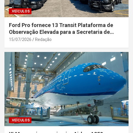
.VEÍCULOS
Ford Pro fornece 13 Transit Plataforma de
Observação Elevada para a Secretaria de
Segurança Pública da Bahia
15/07/2026
Redação
.VEÍCULOS