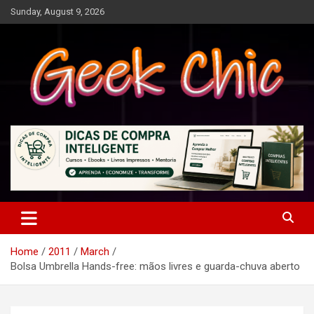
Skip
Sunday, August 9, 2026
to
content
Tecnologia, games, gadgets, apps, novidades e design
Geek Chic
Home
2011
March
Bolsa Umbrella Hands-free: mãos livres e guarda-chuva aberto