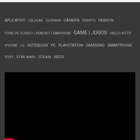
APLICATIVO
CÂMERA
FASHION
CELULAR
COZINHA
EVENTO
GAME | JOGOS
FONE DE OUVIDO | HEADSET | EARPHONE
HELLO KITTY
NOTEBOOK
PC
PLAYSTATION
SAMSUNG
SMARTPHONE
iPHONE
LG
STEAM
XBOX
SONY
STAR WARS