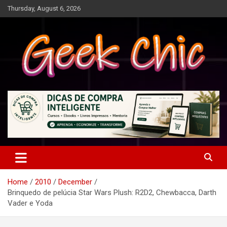
Skip
Thursday, August 6, 2026
to
content
Tecnologia, games, gadgets, apps, novidades e design
Geek Chic
Home
2010
December
Brinquedo de pelúcia Star Wars Plush: R2D2, Chewbacca, Darth
Vader e Yoda