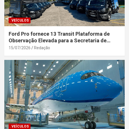
.VEÍCULOS
Ford Pro fornece 13 Transit Plataforma de
Observação Elevada para a Secretaria de
Segurança Pública da Bahia
15/07/2026
Redação
.VEÍCULOS