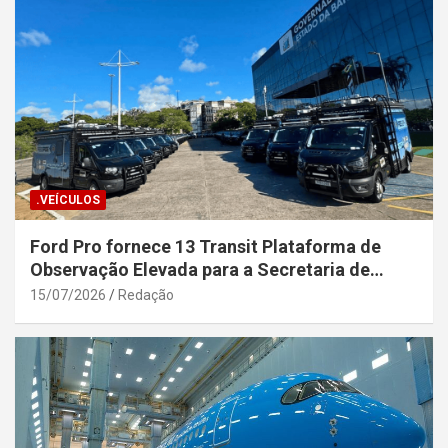
.VEÍCULOS
Ford Pro fornece 13 Transit Plataforma de
Observação Elevada para a Secretaria de
Segurança Pública da Bahia
15/07/2026
Redação