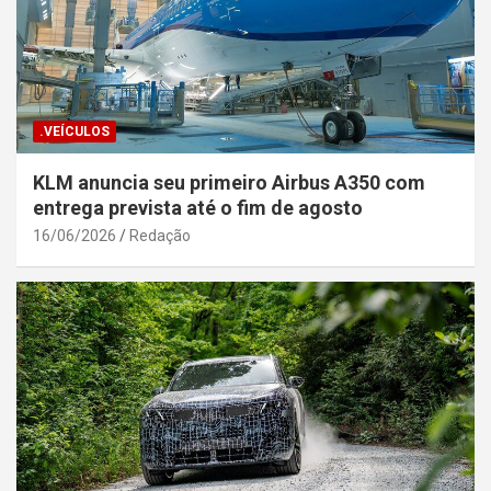
.VEÍCULOS
KLM anuncia seu primeiro Airbus A350 com
entrega prevista até o fim de agosto
16/06/2026
Redação