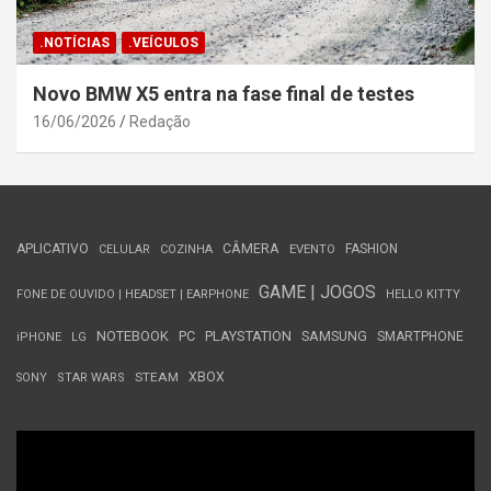
.NOTÍCIAS
.VEÍCULOS
Novo BMW X5 entra na fase final de testes
16/06/2026
Redação
APLICATIVO
CÂMERA
FASHION
CELULAR
COZINHA
EVENTO
GAME | JOGOS
FONE DE OUVIDO | HEADSET | EARPHONE
HELLO KITTY
NOTEBOOK
PC
PLAYSTATION
SAMSUNG
SMARTPHONE
iPHONE
LG
STEAM
XBOX
SONY
STAR WARS