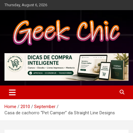
Skip
Thursday, August 6, 2026
to
content
Tecnologia, games, gadgets, apps, novidades e design
Geek Chic
Home
2010
September
Casa de cachorro “Pet Camper” da Straight Line Designs