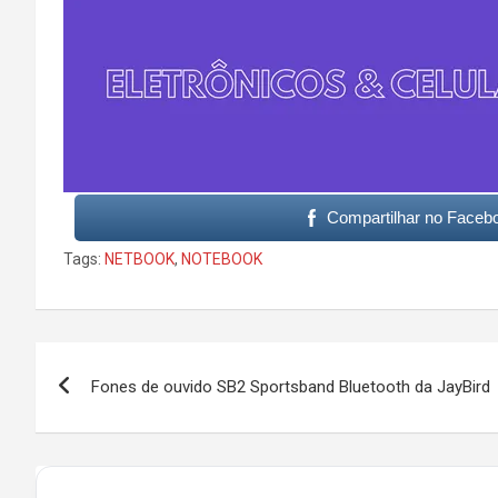
Compartilhar no Faceb
Tags:
NETBOOK
,
NOTEBOOK
Post
Fones de ouvido SB2 Sportsband Bluetooth da JayBird
navigation