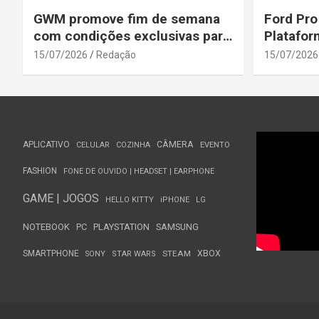
GWM promove fim de semana
Ford Pro
com condições exclusivas para
Platafor
o Wey 07
Elevada 
15/07/2026
Redação
15/07/2026
Seguranç
APLICATIVO
CÂMERA
CELULAR
COZINHA
EVENTO
FASHION
FONE DE OUVIDO | HEADSET | EARPHONE
GAME | JOGOS
HELLO KITTY
iPHONE
LG
NOTEBOOK
PC
PLAYSTATION
SAMSUNG
SMARTPHONE
STEAM
XBOX
SONY
STAR WARS