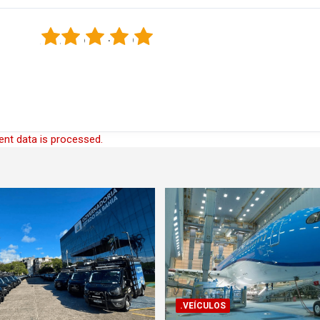
1
2
3
4
5
nt data is processed.
.VEÍCULOS