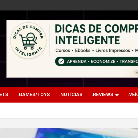
ETS
.GAMES/TOYS
.NOTÍCIAS
.REVIEWS
.VE