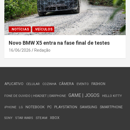
.NOTÍCIAS
.VEÍCULOS
Novo BMW X5 entra na fase final de testes
16/06/2026
Redação
APLICATIVO
CÂMERA
FASHION
CELULAR
COZINHA
EVENTO
GAME | JOGOS
FONE DE OUVIDO | HEADSET | EARPHONE
HELLO KITTY
NOTEBOOK
PC
PLAYSTATION
SAMSUNG
SMARTPHONE
iPHONE
LG
STEAM
XBOX
SONY
STAR WARS