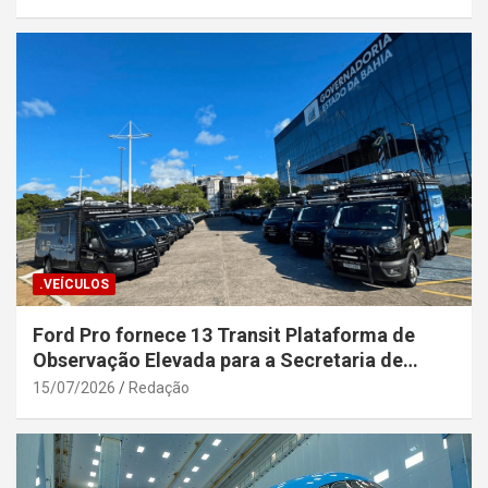
.VEÍCULOS
Ford Pro fornece 13 Transit Plataforma de
Observação Elevada para a Secretaria de
Segurança Pública da Bahia
15/07/2026
Redação