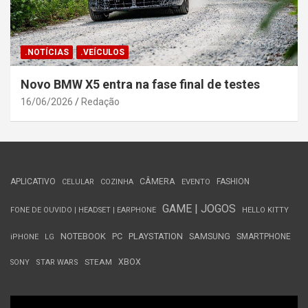
.NOTÍCIAS
.VEÍCULOS
Novo BMW X5 entra na fase final de testes
16/06/2026
Redação
APLICATIVO
CÂMERA
FASHION
CELULAR
COZINHA
EVENTO
GAME | JOGOS
FONE DE OUVIDO | HEADSET | EARPHONE
HELLO KITTY
NOTEBOOK
PC
PLAYSTATION
SAMSUNG
SMARTPHONE
iPHONE
LG
STEAM
XBOX
SONY
STAR WARS