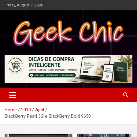
Skip
Friday, August 7, 2026
to
content
Tecnologia, games, gadgets, apps, novidades e design
Geek Chic
Home
2010
April
BlackBerry Pearl 3G e BlackBerry Bold 9650