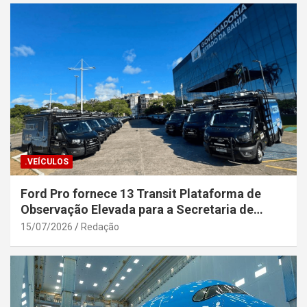
.VEÍCULOS
Ford Pro fornece 13 Transit Plataforma de
Observação Elevada para a Secretaria de
Segurança Pública da Bahia
15/07/2026
Redação