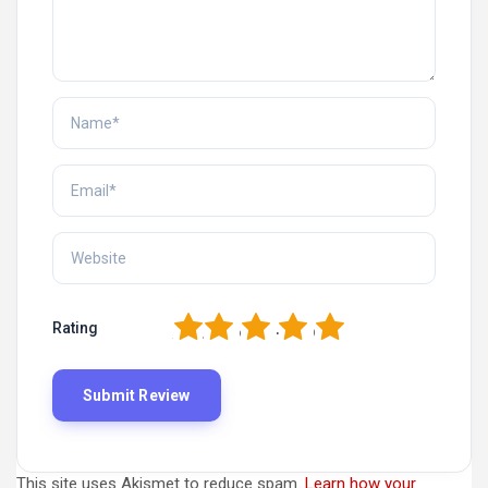
1
2
3
4
5
Rating
This site uses Akismet to reduce spam.
Learn how your