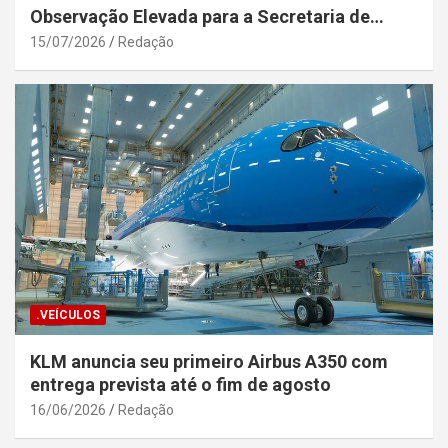
Observação Elevada para a Secretaria de
Segurança Pública da Bahia
15/07/2026
Redação
.VEÍCULOS
KLM anuncia seu primeiro Airbus A350 com
entrega prevista até o fim de agosto
16/06/2026
Redação