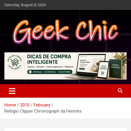
Skip
Saturday, August 8, 2026
to
content
Tecnologia, games, gadgets, apps, novidades e design
Geek Chic
Home
2010
February
Relógio Clipper Chronograph da Hermès