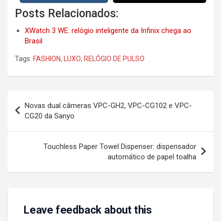
Posts Relacionados:
XWatch 3 WE: relógio inteligente da Infinix chega ao
Brasil
Tags:
FASHION
,
LUXO
,
RELÓGIO DE PULSO
Post
Novas dual câmeras VPC-GH2, VPC-CG102 e VPC-
navigation
CG20 da Sanyo
Touchless Paper Towel Dispenser: dispensador
automático de papel toalha
Leave feedback about this