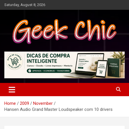
Skip
Saturday, August 8, 2026
to
content
Tecnologia, games, gadgets, apps, novidades e design
Geek Chic
Home
2009
November
Hansen Audio Grand Master Loudspeaker com 10 drivers