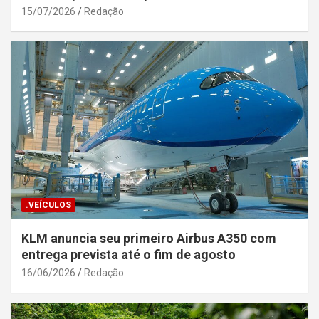
Segurança Pública da Bahia
15/07/2026
Redação
.VEÍCULOS
KLM anuncia seu primeiro Airbus A350 com
entrega prevista até o fim de agosto
16/06/2026
Redação