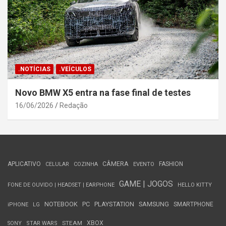
.NOTÍCIAS
.VEÍCULOS
Novo BMW X5 entra na fase final de testes
16/06/2026
Redação
APLICATIVO
CÂMERA
FASHION
CELULAR
COZINHA
EVENTO
GAME | JOGOS
FONE DE OUVIDO | HEADSET | EARPHONE
HELLO KITTY
NOTEBOOK
PC
PLAYSTATION
SAMSUNG
SMARTPHONE
iPHONE
LG
STEAM
XBOX
SONY
STAR WARS