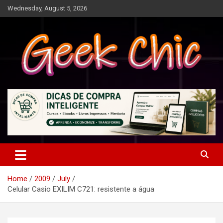
Skip
Wednesday, August 5, 2026
to
content
Tecnologia, games, gadgets, apps, novidades e design
Geek Chic
Home
2009
July
Celular Casio EXILIM C721: resistente a água