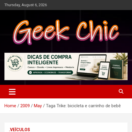
Skip
Thursday, August 6, 2026
to
content
Tecnologia, games, gadgets, apps, novidades e design
Geek Chic
Home
2009
May
Taga Trike: bicicleta e carrinho de bebê
.VEÍCULOS