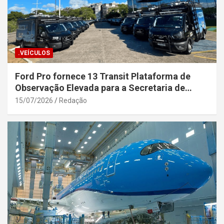
.VEÍCULOS
Ford Pro fornece 13 Transit Plataforma de
Observação Elevada para a Secretaria de
Segurança Pública da Bahia
15/07/2026
Redação