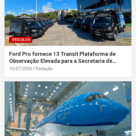
.VEÍCULOS
Ford Pro fornece 13 Transit Plataforma de
Observação Elevada para a Secretaria de
Segurança Pública da Bahia
15/07/2026
Redação