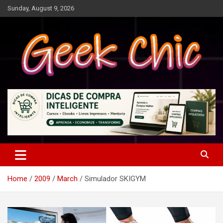
Skip
Sunday, August 9, 2026
to
content
Tecnologia, games, gadgets, apps, novidades e design
Geek Chic
Home
2009
March
Simulador SKIGYM